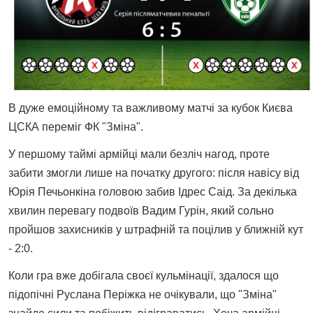
В дуже емоційному та важливому матчі за кубок Києва
ЦСКА переміг ФК "Зміна".
У першому таймі армійці мали безліч нагод, проте
забити змогли лише на початку другого: після навісу від
Юрія Печьонкіна головою забив Ідрес Саід. За декілька
хвилин перевагу подвоїв Вадим Гурін, який сольно
пройшов захисників у штрафній та поцілив у ближній кут
- 2:0.
Коли гра вже добігала своєї кульмінації, здалося що
підопічні Руслана Періжка не очікували, що "Зміна"