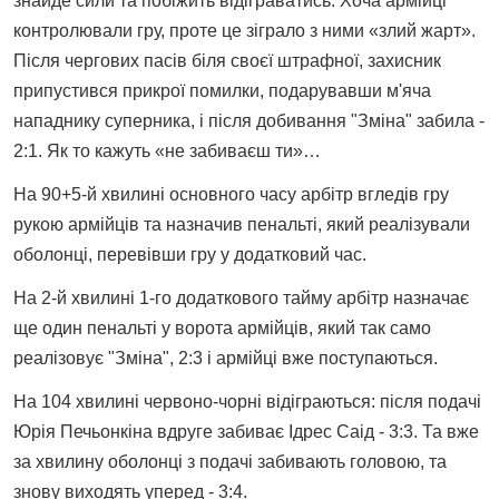
знайде сили та побіжить відіграватись. Хоча армійці
контролювали гру, проте це зіграло з ними «злий жарт».
Після чергових пасів біля своєї штрафної, захисник
припустився прикрої помилки, подарувавши м'яча
нападнику суперника, і після добивання "Зміна" забила -
2:1. Як то кажуть «не забиваєш ти»…
На 90+5-й хвилині основного часу арбітр вгледів гру
рукою армійців та назначив пенальті, який реалізували
оболонці, перевівши гру у додатковий час.
На 2-й хвилині 1-го додаткового тайму арбітр назначає
ще один пенальті у ворота армійців, який так само
реалізовує "Зміна", 2:3 і армійці вже поступаються.
На 104 хвилині червоно-чорні відіграються: після подачі
Юрія Печьонкіна вдруге забиває Ідрес Саід - 3:3. Та вже
за хвилину оболонці з подачі забивають головою, та
знову виходять уперед - 3:4.