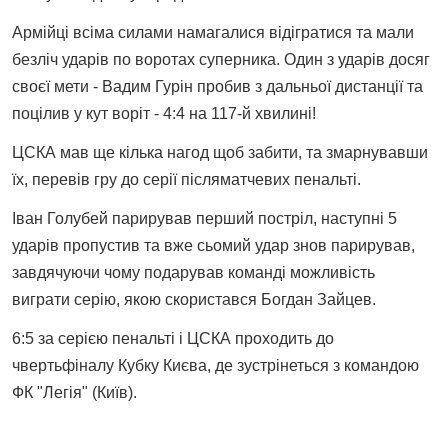
Армійці всіма силами намагалися відігратися та мали
безліч ударів по воротах суперника. Один з ударів досяг
своєї мети - Вадим Гурін пробив з дальньої дистанції та
поцілив у кут воріт - 4:4 на 117-й хвилині!
ЦСКА мав ще кілька нагод щоб забити, та змарнувавши
їх, перевів гру до серії післяматчевих пенальті.
Іван Голубей парирував перший постріл, наступні 5
ударів пропустив та вже сьомий удар знов парирував,
завдячуючи чому подарував команді можливість
виграти серію, якою скористався Богдан Зайцев.
6:5 за серією пенальті і ЦСКА проходить до
чвертьфіналу Кубку Києва, де зустрінеться з командою
ФК "Легія" (Київ).