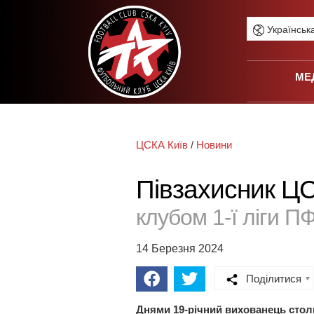
Українськ
МЕ
ЦСКА Київ
/
Новини
Півзахисник ЦС
клубом 1-ї ліги П
14 Березня 2024
Поділитися
Днями 19-річний вихованець стол