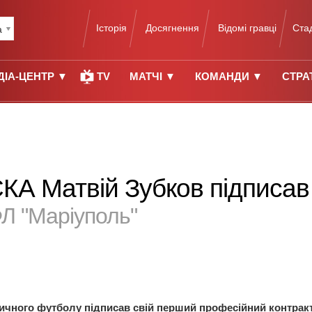
Історія
Досягнення
Відомі гравці
Ста
а
ДІА-ЦЕНТР ▼
TV
МАТЧІ ▼
КОМАНДИ ▼
СТРА
КА Матвій Зубков підписав 
ФЛ "Маріуполь"
ичного футболу підписав свій перший професійний контракт