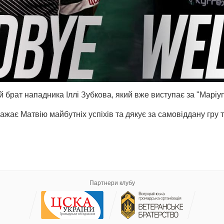
брат нападника Іллі Зубкова, який вже виступає за "Маріуп
жає Матвію майбутніх успіхів та дякує за самовіддану гру т
Партнери клубу