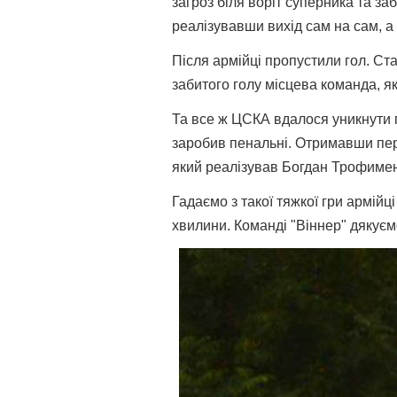
загроз біля воріт суперника та за
реалізувавши вихід сам на сам, а 
Після армійці пропустили гол. Ст
забитого голу місцева команда, як
Та все ж ЦСКА вдалося уникнути пр
заробив пенальні. Отримавши пер
який реалізував Богдан Трофименк
Гадаємо з такої тяжкої гри армійц
хвилини. Команді "Віннер" дякуєм