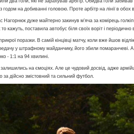
били два голи, які не зарахував арбітр. Обидва голи забива
з годом на добиванні головою. Проте арбітр на лінії в обох
ас Нагорнюк дуже майтерно закинув м'яча за комірець голкі
 то кажуть, поставила автобус біля своїх воріт і періодично 
икрої поразки. В самій кінцівці матчу, коли вже йшов відлі
едачу у штрафному майданчику, його збили помаранчеві. Ар
о - 1:1 на 94 хвилині.
і залишились на ємоціях. Але це чудовий досвід, адже армійц
о за дійсно змістовний та сильний футбол.