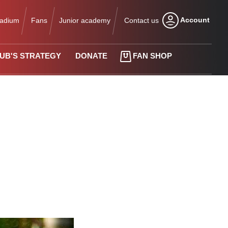
Account
tadium
Fans
Junior academy
Contact us
UB'S STRATEGY
DONATE
FAN SHOP