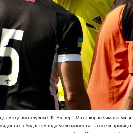
ці з місцевим клубом СК "Віннер". Матч зібрав чимало місцев
видкістях, обидві команди мали моменти. Та все ж армійці 