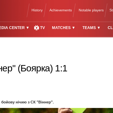
History
Achievements
Notable players
S
EDIA CENTER ▼
TV
MATCHES ▼
TEAMS ▼
CL
ер" (Боярка) 1:1
 бойову нічию з СК "Віннер".