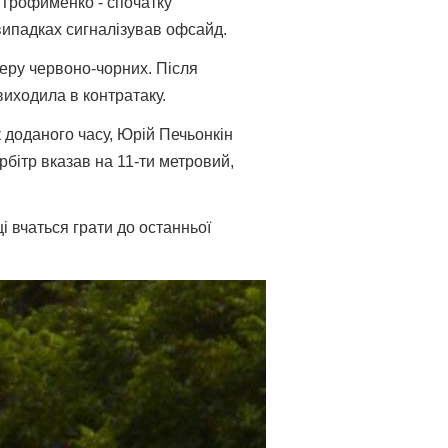
в Трофименко - спочатку
 випадках сигналізував офсайд.
перу червоно-чорних. Після
виходила в контратаку.
к доданого часу, Юрій Печьонкін
бітр вказав на 11-ти метровий,
і вчаться грати до останньої