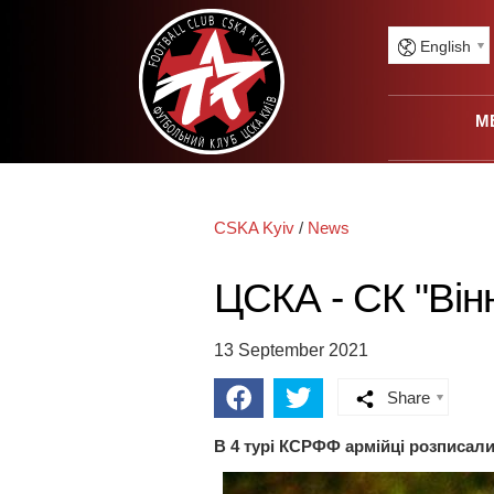
English
M
CSKA Kyiv
/
News
ЦСКА - CК "Вінн
13 September 2021
Share
В 4 турі КСРФФ армійці розписали