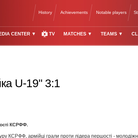
History
Achievements
Notable players
S
EDIA CENTER ▼
TV
MATCHES ▼
TEAMS ▼
CL
ка U-19" 3:1
шості КСРФФ.
 туру КСРФФ, армійці грали проти лідера першості - молодіж