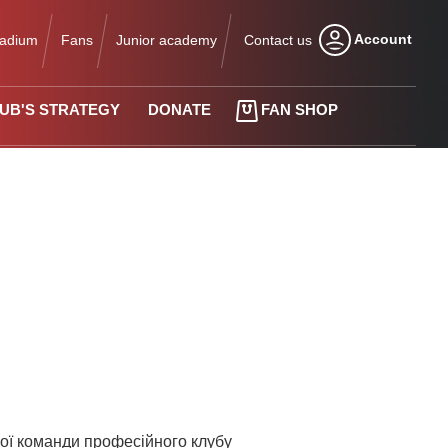
Account
tadium
Fans
Junior academy
Contact us
UB'S STRATEGY
DONATE
FAN SHOP
ної команди професійного клубу