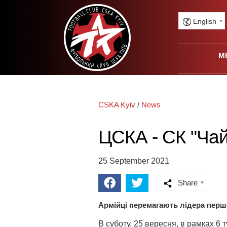
English
M
CSKA Kyiv
/
News
ЦСКА - СК "Чай
25 September 2021
Share
Армійці перемагають лідера пер
В суботу, 25 вересня, в рамках 6